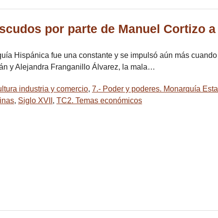
cudos por parte de Manuel Cortizo a 
quía Hispánica fue una constante y se impulsó aún más cuando 
án y Alejandra Franganillo Álvarez, la mala…
ltura industria y comercio
,
7.- Poder y poderes. Monarquía Esta
inas
,
Siglo XVII
,
TC2. Temas económicos