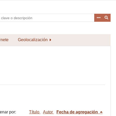
nete
Geolocalización
enar por:
Título
Autor
Fecha de agregación