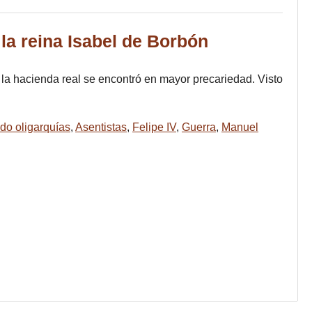
la reina Isabel de Borbón
la hacienda real se encontró en mayor precariedad. Visto
do oligarquías
,
Asentistas
,
Felipe IV
,
Guerra
,
Manuel