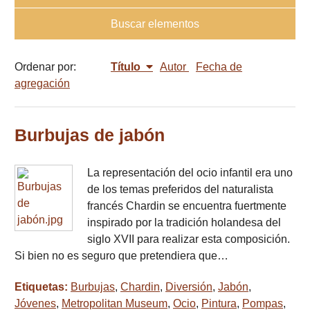
Buscar elementos
Ordenar por:
Título
Autor
Fecha de
agregación
Burbujas de jabón
La representación del ocio infantil era uno
de los temas preferidos del naturalista
francés Chardin se encuentra fuertmente
inspirado por la tradición holandesa del
siglo XVII para realizar esta composición.
Si bien no es seguro que pretendiera que…
Etiquetas:
Burbujas
,
Chardin
,
Diversión
,
Jabón
,
Jóvenes
,
Metropolitan Museum
,
Ocio
,
Pintura
,
Pompas
,