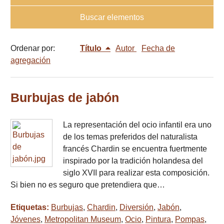
Buscar elementos
Ordenar por:
Título
Autor
Fecha de
agregación
Burbujas de jabón
La representación del ocio infantil era uno
de los temas preferidos del naturalista
francés Chardin se encuentra fuertmente
inspirado por la tradición holandesa del
siglo XVII para realizar esta composición.
Si bien no es seguro que pretendiera que…
Etiquetas:
Burbujas
,
Chardin
,
Diversión
,
Jabón
,
Jóvenes
,
Metropolitan Museum
,
Ocio
,
Pintura
,
Pompas
,