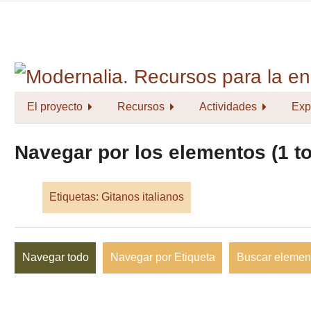
Saltar
al
contenido
principal
El proyecto
Recursos
Actividades
Exp
Navegar por los elementos (1 to
Etiquetas: Gitanos italianos
Navegar todo
Navegar por Etiqueta
Buscar elemen