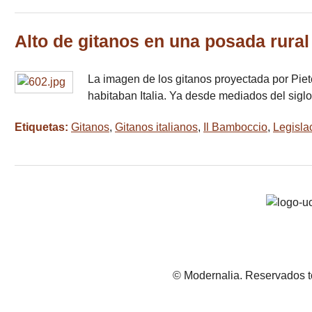
Alto de gitanos en una posada rural
La imagen de los gitanos proyectada por Piet
habitaban Italia. Ya desde mediados del sig
Etiquetas:
Gitanos
,
Gitanos italianos
,
Il Bamboccio
,
Legislac
© Modernalia. Reservados t