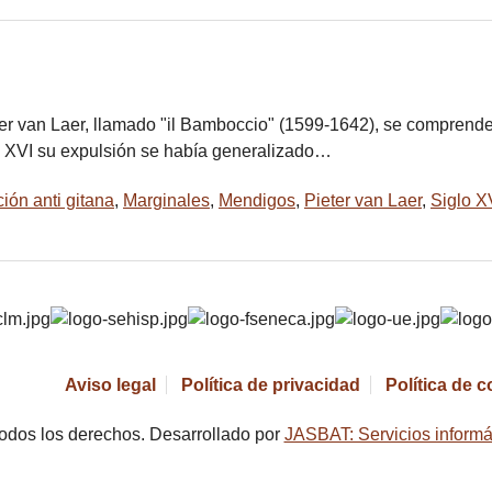
er van Laer, llamado "il Bamboccio" (1599-1642), se comprende
lo XVI su expulsión se había generalizado…
ión anti gitana
,
Marginales
,
Mendigos
,
Pieter van Laer
,
Siglo X
Aviso legal
Política de privacidad
Política de 
odos los derechos. Desarrollado por
JASBAT: Servicios informá