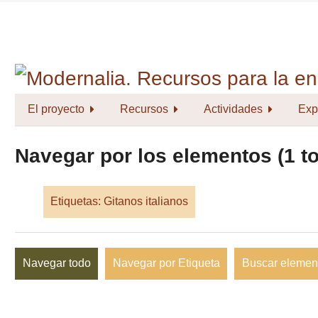
Saltar
al
contenido
principal
El proyecto
Recursos
Actividades
Exp
Navegar por los elementos (1 to
Etiquetas: Gitanos italianos
Navegar todo
Navegar por Etiqueta
Buscar elemen