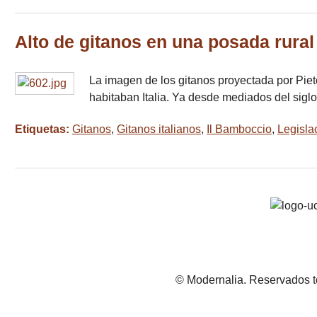
Alto de gitanos en una posada rural
La imagen de los gitanos proyectada por Piet
habitaban Italia. Ya desde mediados del sig
Etiquetas:
Gitanos
,
Gitanos italianos
,
Il Bamboccio
,
Legislac
© Modernalia. Reservados t