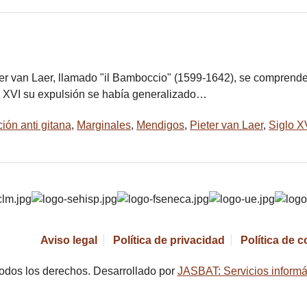
er van Laer, llamado "il Bamboccio" (1599-1642), se comprende
lo XVI su expulsión se había generalizado…
ión anti gitana
,
Marginales
,
Mendigos
,
Pieter van Laer
,
Siglo X
Aviso legal
Política de privacidad
Política de 
odos los derechos. Desarrollado por
JASBAT: Servicios informá