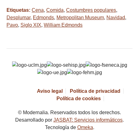
Etiquetas:
Cena
,
Comida
,
Costumbres populares
,
Desplumar
,
Edmonds
,
Metropolitan Museum
,
Navidad
,
Pavo
,
Siglo XIX
,
William Edmonds
Aviso legal
Política de privacidad
Política de cookies
© Modernalia. Reservados todos los derechos.
Desarrollado por
JASBAT: Servicios informáticos
.
Tecnología de
Omeka
.