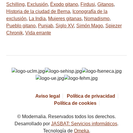
Schilling
,
Exclusión
,
Éxodo gitano
,
Firdusi
,
Gitanos
,
Historia de la ciudad de Berna
,
Iconografía de la
exclusión
,
La India
,
Mujeres gitanas
,
Nomadismo
,
Pueblo gitano
,
Punjab
,
Siglo XV
,
Simón Mago
,
Spiezer
Chronik
,
Vida errante
Aviso legal
Política de privacidad
Política de cookies
© Modernalia. Reservados todos los derechos.
Desarrollado por
JASBAT: Servicios informáticos
.
Tecnología de
Omeka
.