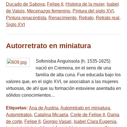
Ducado de Saboya
,
Felipe II
,
Historia de la mujer
,
Isabel
de Valois
,
Mecenazgo femenino
,
Pintura del siglo XVI
,
Pintura renacentista
,
Renacimiento
,
Retrato
,
Retrato real
,
Siglo XVI
Autorretrato en miniatura
Sofonisba Anguissola (h. 1535-1625)
nació en Cremona, en el seno de una
familia de alta cuna. Fue educada bajo los
valores que, en el siglo XVI, se asociaban a las mujeres
virtuosas, de ahí que su formación estuviese asentada en
sólidos conocimientos…
Etiquetas:
Ana de Austria
,
Autorretrato en miniatura
,
Autorretratos
,
Catalina Micaela
,
Corte de Felipe II
,
Dama
de corte
,
Felipe II
,
Giorgio Vasari
,
Isabel Clara Eugenia
,