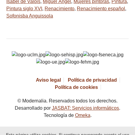
Isabel de Valois
,
Miguel Ángel
,
Mujeres pintoras
,
Pintura
,
Pintura siglo XVI
,
Renacimiento
,
Renacimiento español
,
Sofonisba Anguissola
Aviso legal
Política de privacidad
Política de cookies
© Modernalia. Reservados todos los derechos.
Desarrollado por
JASBAT: Servicios informáticos
.
Tecnología de
Omeka
.
Esta página utiliza cookies. Si continua navegando acepta el uso