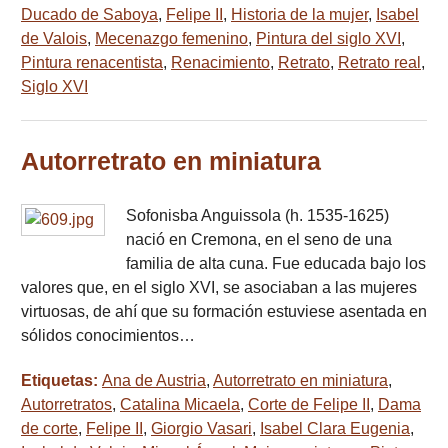
Ducado de Saboya
,
Felipe II
,
Historia de la mujer
,
Isabel
de Valois
,
Mecenazgo femenino
,
Pintura del siglo XVI
,
Pintura renacentista
,
Renacimiento
,
Retrato
,
Retrato real
,
Siglo XVI
Autorretrato en miniatura
Sofonisba Anguissola (h. 1535-1625)
nació en Cremona, en el seno de una
familia de alta cuna. Fue educada bajo los
valores que, en el siglo XVI, se asociaban a las mujeres
virtuosas, de ahí que su formación estuviese asentada en
sólidos conocimientos…
Etiquetas:
Ana de Austria
,
Autorretrato en miniatura
,
Autorretratos
,
Catalina Micaela
,
Corte de Felipe II
,
Dama
de corte
,
Felipe II
,
Giorgio Vasari
,
Isabel Clara Eugenia
,