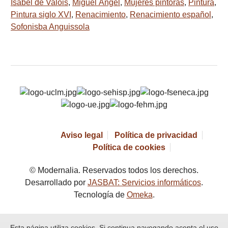
Isabel de Valois
,
Miguel Ángel
,
Mujeres pintoras
,
Pintura
,
Pintura siglo XVI
,
Renacimiento
,
Renacimiento español
,
Sofonisba Anguissola
Aviso legal
Política de privacidad
Política de cookies
© Modernalia. Reservados todos los derechos.
Desarrollado por
JASBAT: Servicios informáticos
.
Tecnología de
Omeka
.
Esta página utiliza cookies. Si continua navegando acepta el uso