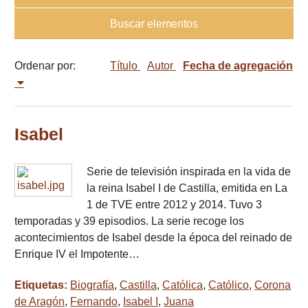
Buscar elementos
Ordenar por:
Título
Autor
Fecha de agregación
Isabel
Serie de televisión inspirada en la vida de
la reina Isabel I de Castilla, emitida en La
1 de TVE entre 2012 y 2014. Tuvo 3
temporadas y 39 episodios. La serie recoge los
acontecimientos de Isabel desde la época del reinado de
Enrique IV el Impotente…
Etiquetas:
Biografía
,
Castilla
,
Católica
,
Católico
,
Corona
de Aragón
,
Fernando
,
Isabel I
,
Juana