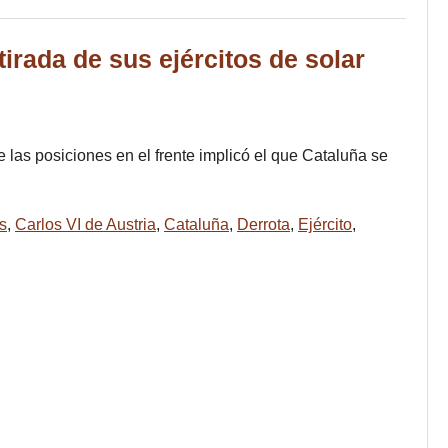
irada de sus ejércitos de solar
e las posiciones en el frente implicó el que Cataluña se
os
,
Carlos VI de Austria
,
Cataluña
,
Derrota
,
Ejército
,