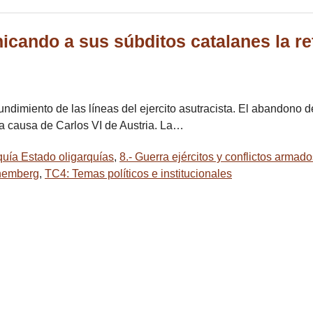
icando a sus súbditos catalanes la ret
undimiento de las líneas del ejercito asutracista. El abandono d
la causa de Carlos VI de Austria. La…
quía Estado oligarquías
,
8.- Guerra ejércitos y conflictos armad
rhemberg
,
TC4: Temas políticos e institucionales