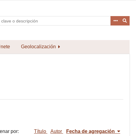
nete
Geolocalización
enar por:
Título
Autor
Fecha de agregación