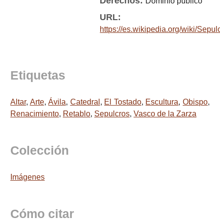
Derechos:
Dominio público
URL:
https://es.wikipedia.org/wiki/Se
Etiquetas
Altar
,
Arte
,
Ávila
,
Catedral
,
El Tostado
,
Escultura
,
Obispo
,
Renacimiento
,
Retablo
,
Sepulcros
,
Vasco de la Zarza
Colección
Imágenes
Cómo citar