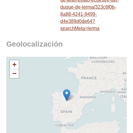
duque-de-lerma/323c6f0b-
8a88-4241-9499-
d4e389d0de64?
searchMeta=lerma
Geolocalización
+
−