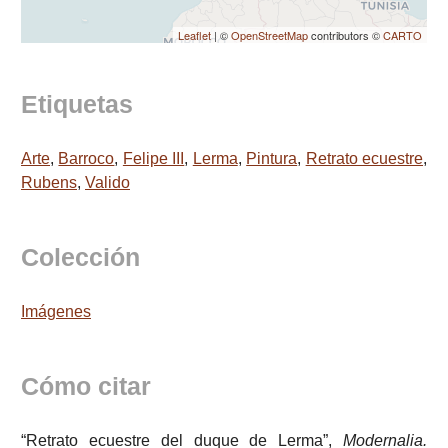
Leaflet
| ©
OpenStreetMap
contributors ©
CARTO
Etiquetas
Arte
,
Barroco
,
Felipe III
,
Lerma
,
Pintura
,
Retrato ecuestre
,
Rubens
,
Valido
Colección
Imágenes
Cómo citar
“Retrato ecuestre del duque de Lerma”,
Modernalia.