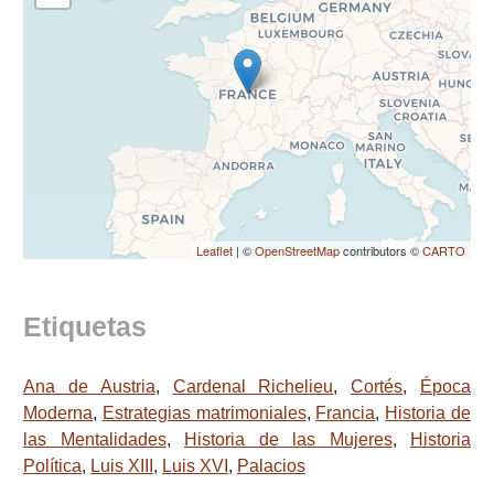
Leaflet
| ©
OpenStreetMap
contributors ©
CARTO
Etiquetas
Ana de Austria
,
Cardenal Richelieu
,
Cortés
,
Época
Moderna
,
Estrategias matrimoniales
,
Francia
,
Historia de
las Mentalidades
,
Historia de las Mujeres
,
Historia
Política
,
Luis XIII
,
Luis XVI
,
Palacios