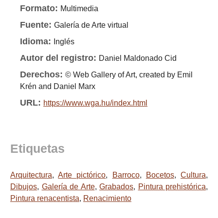
Formato:
Multimedia
Fuente:
Galería de Arte virtual
Idioma:
Inglés
Autor del registro:
Daniel Maldonado Cid
Derechos:
© Web Gallery of Art, created by Emil
Krén and Daniel Marx
URL:
https://www.wga.hu/index.html
Etiquetas
Arquitectura
,
Arte pictórico
,
Barroco
,
Bocetos
,
Cultura
,
Dibujos
,
Galería de Arte
,
Grabados
,
Pintura prehistórica
,
Pintura renacentista
,
Renacimiento