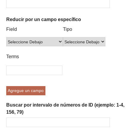
Reducir por un campo específico
Number
Campo
Tipo
Términos
Ensamblador
Field
Tipo
of
de
de
de
de
rows
búsqueda
búsqueda
búsqueda
Búsqueda
in
"Reducir
Terms
por
un
campo
específico":
1
Agregue un campo
Buscar por intervalo de números de ID (ejemplo: 1-4,
156, 79)