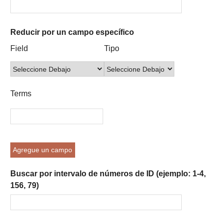
Reducir por un campo específico
Number
Campo
Tipo
Términos
Ensamblador
Field
Tipo
of
de
de
de
de
rows
búsqueda
búsqueda
búsqueda
Búsqueda
in
"Reducir
Terms
por
un
campo
específico":
1
Agregue un campo
Buscar por intervalo de números de ID (ejemplo: 1-4,
156, 79)