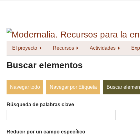
Saltar
al
contenido
principal
El proyecto
Recursos
Actividades
Exp
Buscar elementos
Navegar todo
Navegar por Etiqueta
Buscar elemen
Búsqueda de palabras clave
Reducir por un campo específico
Number
Campo
Tipo
Términos
Ensamblador