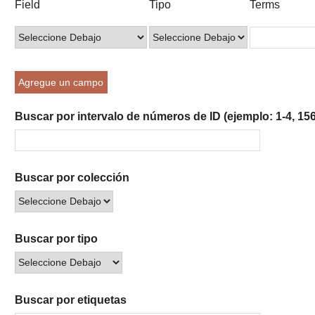
Field
Tipo
Terms
of
de
de
de
de
rows
búsqueda
búsqueda
búsqueda
Búsqueda
in
"Reducir
por
Agregue un campo
un
campo
Buscar por intervalo de números de ID (ejemplo: 1-4, 156
específico":
1
Buscar por colección
Buscar por tipo
Buscar por etiquetas