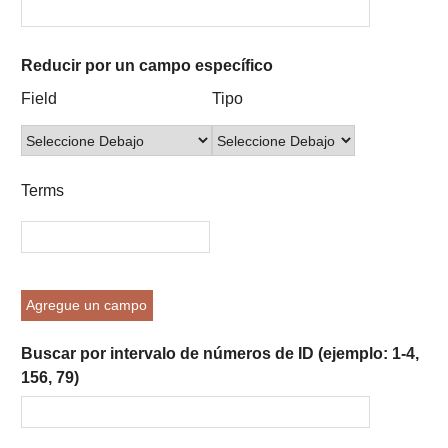
Reducir por un campo específico
Number
Campo
Tipo
Términos
Ensamblador
Field
Tipo
of
de
de
de
de
rows
búsqueda
búsqueda
búsqueda
Búsqueda
in
"Reducir
Terms
por
un
campo
específico":
1
Agregue un campo
Buscar por intervalo de números de ID (ejemplo: 1-4,
156, 79)