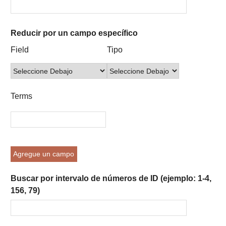
Reducir por un campo específico
Number
Campo
Tipo
Términos
Ensamblador
Field
Tipo
of
de
de
de
de
rows
búsqueda
búsqueda
búsqueda
Búsqueda
in
"Reducir
Terms
por
un
campo
específico":
1
Agregue un campo
Buscar por intervalo de números de ID (ejemplo: 1-4,
156, 79)