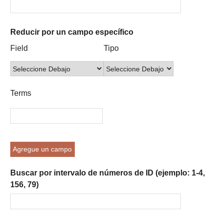
Reducir por un campo específico
Number
Campo
Tipo
Términos
Ensamblador
Field
Tipo
of
de
de
de
de
rows
búsqueda
búsqueda
búsqueda
Búsqueda
in
"Reducir
Terms
por
un
campo
específico":
1
Agregue un campo
Buscar por intervalo de números de ID (ejemplo: 1-4,
156, 79)