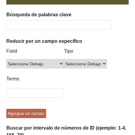
Búsqueda de palabras clave
Reducir por un campo específico
Number
Campo
Tipo
Términos
Ensamblador
Field
Tipo
of
de
de
de
de
rows
búsqueda
búsqueda
búsqueda
Búsqueda
in
"Reducir
Terms
por
un
campo
específico":
1
Agregue un campo
Buscar por intervalo de números de ID (ejemplo: 1-4,