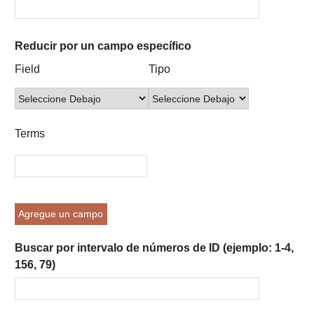
Reducir por un campo específico
Number
Campo
Tipo
Términos
Ensamblador
Field
Tipo
of
de
de
de
de
rows
búsqueda
búsqueda
búsqueda
Búsqueda
in
"Reducir
Terms
por
un
campo
específico":
1
Agregue un campo
Buscar por intervalo de números de ID (ejemplo: 1-4,
156, 79)