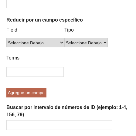
Reducir por un campo específico
Number
Campo
Tipo
Términos
Ensamblador
Field
Tipo
of
de
de
de
de
rows
búsqueda
búsqueda
búsqueda
Búsqueda
in
"Reducir
Terms
por
un
campo
específico":
1
Agregue un campo
Buscar por intervalo de números de ID (ejemplo: 1-4,
156, 79)