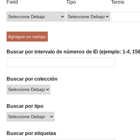
Field
Tipo
Terms
of
de
de
de
de
rows
búsqueda
búsqueda
búsqueda
Búsqueda
in
"Reducir
por
Agregue un campo
un
campo
Buscar por intervalo de números de ID (ejemplo: 1-4, 156
específico":
1
Buscar por colección
Buscar por tipo
Buscar por etiquetas