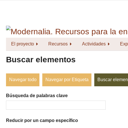
Saltar
al
contenido
principal
El proyecto
Recursos
Actividades
Exp
Buscar elementos
Navegar todo
Navegar por Etiqueta
Buscar elemen
Búsqueda de palabras clave
Reducir por un campo específico
Number
Campo
Tipo
Términos
Ensamblador