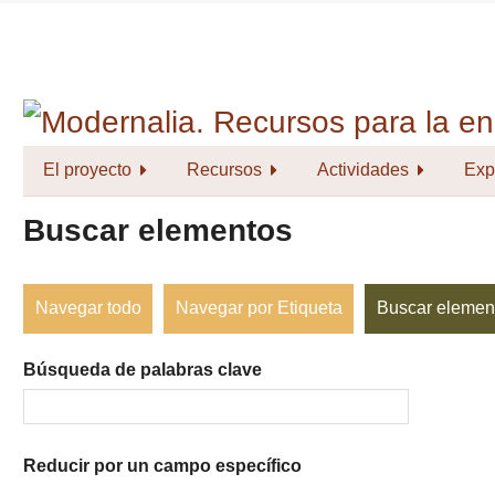
Saltar
al
contenido
principal
El proyecto
Recursos
Actividades
Exp
Buscar elementos
Navegar todo
Navegar por Etiqueta
Buscar elemen
Búsqueda de palabras clave
Reducir por un campo específico
Number
Campo
Tipo
Términos
Ensamblador