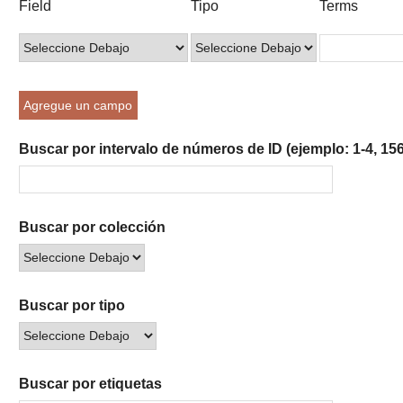
Field
Tipo
Terms
of
de
de
de
de
rows
búsqueda
búsqueda
búsqueda
Búsqueda
in
"Reducir
por
Agregue un campo
un
campo
Buscar por intervalo de números de ID (ejemplo: 1-4, 156
específico":
1
Buscar por colección
Buscar por tipo
Buscar por etiquetas