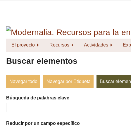
Saltar
al
contenido
principal
El proyecto
Recursos
Actividades
Exp
Buscar elementos
Navegar todo
Navegar por Etiqueta
Buscar elemen
Búsqueda de palabras clave
Reducir por un campo específico
Number
Campo
Tipo
Términos
Ensamblador