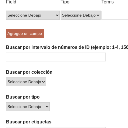
Field
Tipo
Terms
of
de
de
de
de
rows
búsqueda
búsqueda
búsqueda
Búsqueda
in
"Reducir
por
Agregue un campo
un
campo
Buscar por intervalo de números de ID (ejemplo: 1-4, 156
específico":
1
Buscar por colección
Buscar por tipo
Buscar por etiquetas