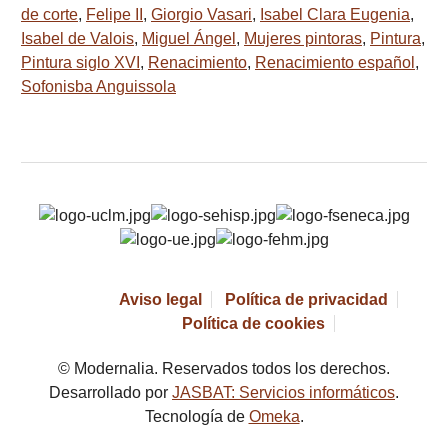
de corte
,
Felipe II
,
Giorgio Vasari
,
Isabel Clara Eugenia
,
Isabel de Valois
,
Miguel Ángel
,
Mujeres pintoras
,
Pintura
,
Pintura siglo XVI
,
Renacimiento
,
Renacimiento español
,
Sofonisba Anguissola
Aviso legal
Política de privacidad
Política de cookies
© Modernalia. Reservados todos los derechos.
Desarrollado por
JASBAT: Servicios informáticos
.
Tecnología de
Omeka
.