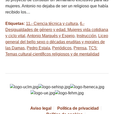
mujeres. Antonio no dejaba de ser un religioso que había
recibido los…
Etiquetas:
11.- Ciencia técnica y cultura
,
6.-
Desigualdades de género y edad. Mujeres vida cotidiana
y ciclo vital
,
Antonio Marqués y Espejo
,
Instrucción
,
Liceo
general del bello sexo o décadas eruditas y morales de
las Damas
,
Pedro Estala
,
Periódicos
,
Prensa
,
TC5:
Temas cultural-científicos religiosos y de mentalidad
Aviso legal
Política de privacidad