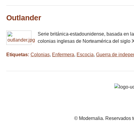
Outlander
Serie británica-estadounidense, basada en l
colonias inglesas de Norteamérica del siglo XV
Etiquetas:
Colonias
,
Enfermera
,
Escocia
,
Guerra de indepe
© Modernalia. Reservados t