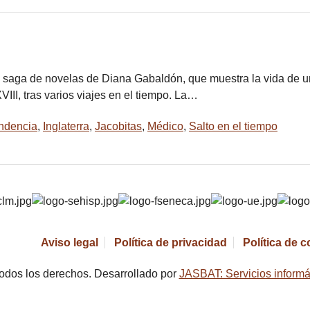
a saga de novelas de Diana Gabaldón, que muestra la vida de u
III, tras varios viajes en el tiempo. La…
ndencia
,
Inglaterra
,
Jacobitas
,
Médico
,
Salto en el tiempo
Aviso legal
Política de privacidad
Política de 
odos los derechos. Desarrollado por
JASBAT: Servicios informá