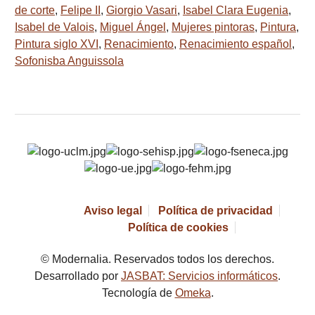
de corte
,
Felipe II
,
Giorgio Vasari
,
Isabel Clara Eugenia
,
Isabel de Valois
,
Miguel Ángel
,
Mujeres pintoras
,
Pintura
,
Pintura siglo XVI
,
Renacimiento
,
Renacimiento español
,
Sofonisba Anguissola
Aviso legal
Política de privacidad
Política de cookies
© Modernalia. Reservados todos los derechos.
Desarrollado por
JASBAT: Servicios informáticos
.
Tecnología de
Omeka
.