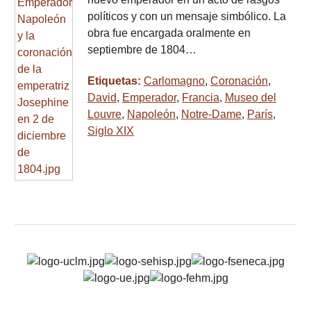
políticos y con un mensaje simbólico. La
obra fue encargada oralmente en
septiembre de 1804…
Etiquetas:
Carlomagno
,
Coronación
,
David
,
Emperador
,
Francia
,
Museo del
Louvre
,
Napoleón
,
Notre-Dame
,
París
,
Siglo XIX