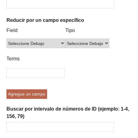
Reducir por un campo específico
Number
Campo
Tipo
Términos
Ensamblador
Field
Tipo
of
de
de
de
de
rows
búsqueda
búsqueda
búsqueda
Búsqueda
in
"Reducir
Terms
por
un
campo
específico":
1
Agregue un campo
Buscar por intervalo de números de ID (ejemplo: 1-4,
156, 79)