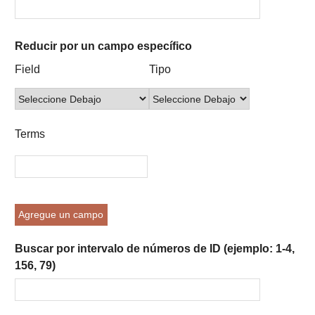
Reducir por un campo específico
Number
Campo
Tipo
Términos
Ensamblador
Field
Tipo
of
de
de
de
de
rows
búsqueda
búsqueda
búsqueda
Búsqueda
in
"Reducir
Terms
por
un
campo
específico":
1
Agregue un campo
Buscar por intervalo de números de ID (ejemplo: 1-4,
156, 79)