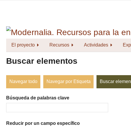
Saltar
al
contenido
principal
El proyecto
Recursos
Actividades
Exp
Buscar elementos
Navegar todo
Navegar por Etiqueta
Buscar elemen
Búsqueda de palabras clave
Reducir por un campo específico
Number
Campo
Tipo
Términos
Ensamblador