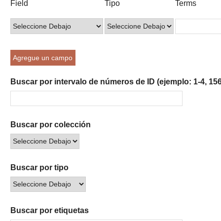
Field
Tipo
Terms
of
de
de
de
de
rows
búsqueda
búsqueda
búsqueda
Búsqueda
in
"Reducir
por
Agregue un campo
un
campo
Buscar por intervalo de números de ID (ejemplo: 1-4, 156
específico":
1
Buscar por colección
Buscar por tipo
Buscar por etiquetas