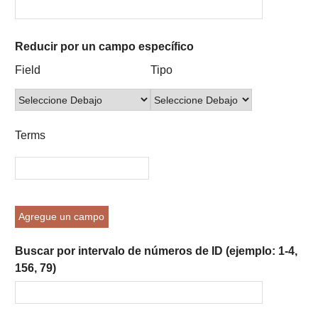
Reducir por un campo específico
Number
Campo
Tipo
Términos
Ensamblador
Field
Tipo
of
de
de
de
de
rows
búsqueda
búsqueda
búsqueda
Búsqueda
in
"Reducir
Terms
por
un
campo
específico":
1
Agregue un campo
Buscar por intervalo de números de ID (ejemplo: 1-4,
156, 79)