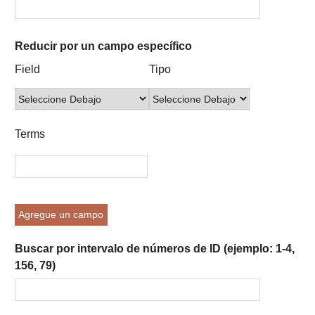
Reducir por un campo específico
Number
Campo
Tipo
Términos
Ensamblador
Field
Tipo
of
de
de
de
de
rows
búsqueda
búsqueda
búsqueda
Búsqueda
in
"Reducir
Terms
por
un
campo
específico":
1
Agregue un campo
Buscar por intervalo de números de ID (ejemplo: 1-4,
156, 79)