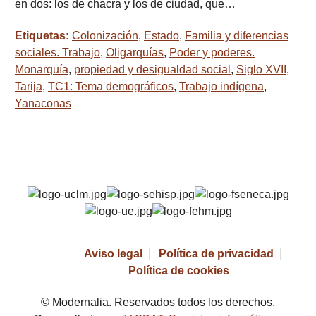
en dos: los de chacra y los de ciudad, que…
Etiquetas:
Colonización
,
Estado
,
Familia y diferencias
sociales. Trabajo
,
Oligarquías
,
Poder y poderes.
Monarquía
,
propiedad y desigualdad social
,
Siglo XVII
,
Tarija
,
TC1: Tema demográficos
,
Trabajo indígena
,
Yanaconas
Aviso legal
Política de privacidad
Política de cookies
© Modernalia. Reservados todos los derechos.