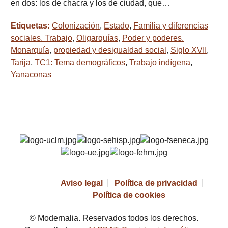
en dos: los de chacra y los de ciudad, que…
Etiquetas:
Colonización
,
Estado
,
Familia y diferencias
sociales. Trabajo
,
Oligarquías
,
Poder y poderes.
Monarquía
,
propiedad y desigualdad social
,
Siglo XVII
,
Tarija
,
TC1: Tema demográficos
,
Trabajo indígena
,
Yanaconas
Aviso legal
Política de privacidad
Política de cookies
© Modernalia. Reservados todos los derechos.