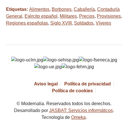
Etiquetas:
Alimentos
,
Borbones
,
Caballería
,
Contaduría
General
,
Ejército español
,
Militares
,
Precios
,
Provisiones
,
Regiones españolas
,
Siglo XVIII
,
Soldados
,
Víveres
Aviso legal
Política de privacidad
Política de cookies
© Modernalia. Reservados todos los derechos.
Desarrollado por
JASBAT: Servicios informáticos
.
Tecnología de
Omeka
.