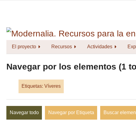
Saltar
al
contenido
principal
El proyecto
Recursos
Actividades
Exp
Navegar por los elementos (1 to
Etiquetas: Víveres
Navegar todo
Navegar por Etiqueta
Buscar elemen