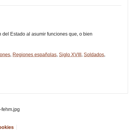
n del Estado al asumir funciones que, o bien
iones
,
Regiones españolas
,
Siglo XVIII
,
Soldados
,
cookies