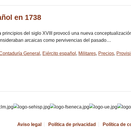
añol en 1738
 principios del siglo XVIII provocó una nueva conceptualizació
consideraban arcaicas como pervivencias del pasado…
Contaduría General
,
Ejército español
,
Militares
,
Precios
,
Provis
Aviso legal
Política de privacidad
Política de 