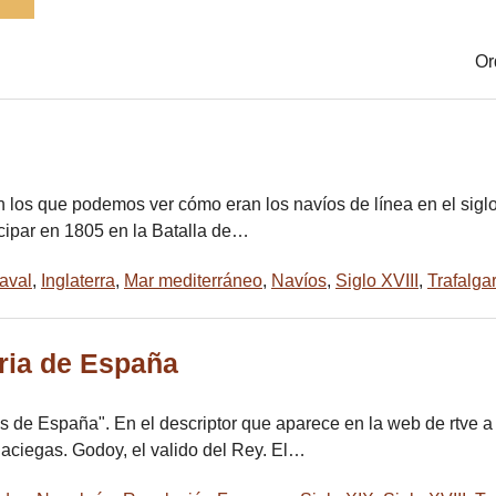
Or
 los que podemos ver cómo eran los navíos de línea en el siglo 
icipar en 1805 en la Batalla de…
aval
,
Inglaterra
,
Mar mediterráneo
,
Navíos
,
Siglo XVIII
,
Trafalga
ria de España
 de España". En el descriptor que aparece en la web de rtve a
alaciegas. Godoy, el valido del Rey. El…