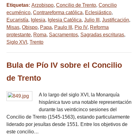
Etiquetas:
Arzobispo
,
Concilio de Trento
,
Concilio
ecuménico
,
Contrareforma católica
,
Eclesiástico
,
Eucaristía
,
Iglesia
,
Iglesia Católica
,
Julio III
,
Justificación
,
Misas
,
Obispo
,
Papa
,
Paulo III
,
Pio IV
,
Reforma
protestante
,
Roma
,
Sacramentos
,
Sagradas escrituras
,
Siglo XVI
,
Trento
Bula de Pío IV sobre el Concilio
de Trento
A lo largo del siglo XVI, la Monarquía
hispánica tuvo una notable representación
durante las veinticinco sesiones del
Concilio de Trento (1545-1563), estando particularmente
liderado por jesuítas desde 1551. Entre los objetivos de
este concilio…