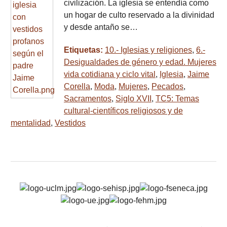
civilización. La iglesia se entendía como
un hogar de culto reservado a la divinidad
y desde antaño se…
Etiquetas:
10.- Iglesias y religiones
,
6.-
Desigualdades de género y edad. Mujeres
vida cotidiana y ciclo vital
,
Iglesia
,
Jaime
Corella
,
Moda
,
Mujeres
,
Pecados
,
Sacramentos
,
Siglo XVII
,
TC5: Temas
cultural-científicos religiosos y de
mentalidad
,
Vestidos