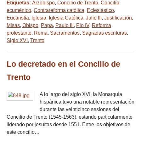
Etiquetas:
Arzobispo
,
Concilio de Trento
,
Concilio
ecuménico
,
Contrareforma católica
,
Eclesiástico
,
Eucaristía
,
Iglesia
,
Iglesia Católica
,
Julio III
,
Justificación
,
Misas
,
Obispo
,
Papa
,
Paulo III
,
Pio IV
,
Reforma
protestante
,
Roma
,
Sacramentos
,
Sagradas escrituras
,
Siglo XVI
,
Trento
Lo decretado en el Concilio de
Trento
A lo largo del siglo XVI, la Monarquía
hispánica tuvo una notable representación
durante las veinticinco sesiones del
Concilio de Trento (1545-1563), estando particularmente
liderado por jesuítas desde 1551. Entre los objetivos de
este concilio…