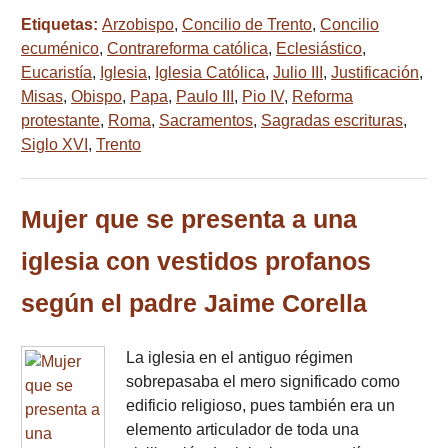
Etiquetas:
Arzobispo
,
Concilio de Trento
,
Concilio
ecuménico
,
Contrareforma católica
,
Eclesiástico
,
Eucaristía
,
Iglesia
,
Iglesia Católica
,
Julio III
,
Justificación
,
Misas
,
Obispo
,
Papa
,
Paulo III
,
Pio IV
,
Reforma
protestante
,
Roma
,
Sacramentos
,
Sagradas escrituras
,
Siglo XVI
,
Trento
Mujer que se presenta a una
iglesia con vestidos profanos
según el padre Jaime Corella
La iglesia en el antiguo régimen
sobrepasaba el mero significado como
edificio religioso, pues también era un
elemento articulador de toda una