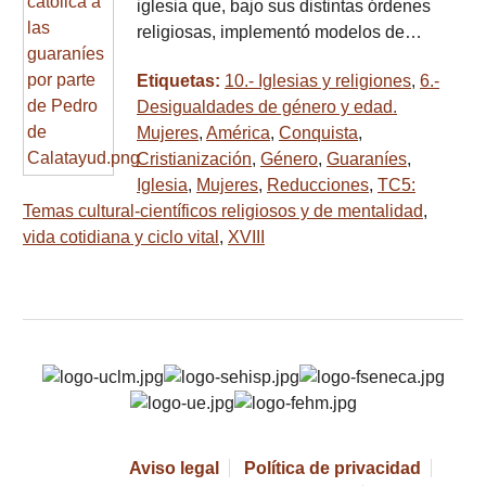
iglesia que, bajo sus distintas órdenes
religiosas, implementó modelos de…
Etiquetas:
10.- Iglesias y religiones
,
6.-
Desigualdades de género y edad.
Mujeres
,
América
,
Conquista
,
Cristianización
,
Género
,
Guaraníes
,
Iglesia
,
Mujeres
,
Reducciones
,
TC5:
Temas cultural-científicos religiosos y de mentalidad
,
vida cotidiana y ciclo vital
,
XVIII
Aviso legal
Política de privacidad