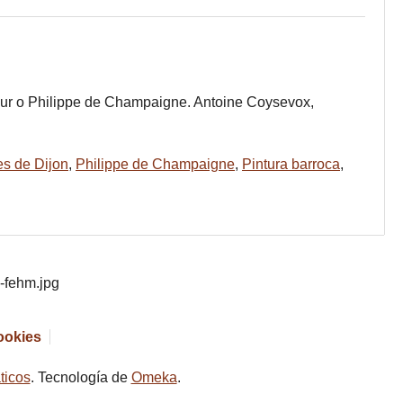
Tour o Philippe de Champaigne. Antoine Coysevox,
es de Dijon
,
Philippe de Champaigne
,
Pintura barroca
,
cookies
ticos
. Tecnología de
Omeka
.