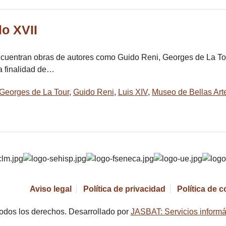
lo XVII
 encuentran obras de autores como Guido Reni, Georges de La 
la finalidad de…
Georges de La Tour
,
Guido Reni
,
Luis XIV
,
Museo de Bellas Art
Aviso legal
Política de privacidad
Política de 
odos los derechos. Desarrollado por
JASBAT: Servicios informá