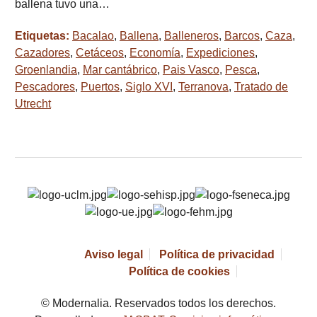
ballena tuvo una…
Etiquetas:
Bacalao
,
Ballena
,
Balleneros
,
Barcos
,
Caza
,
Cazadores
,
Cetáceos
,
Economía
,
Expediciones
,
Groenlandia
,
Mar cantábrico
,
Pais Vasco
,
Pesca
,
Pescadores
,
Puertos
,
Siglo XVI
,
Terranova
,
Tratado de
Utrecht
Aviso legal
Política de privacidad
Política de cookies
© Modernalia. Reservados todos los derechos.