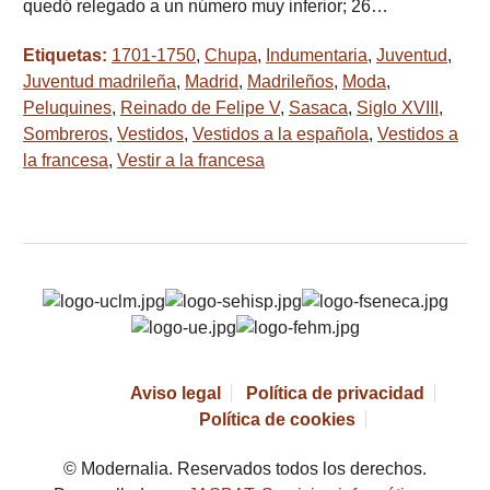
quedó relegado a un número muy inferior; 26…
Etiquetas:
1701-1750
,
Chupa
,
Indumentaria
,
Juventud
,
Juventud madrileña
,
Madrid
,
Madrileños
,
Moda
,
Peluquines
,
Reinado de Felipe V
,
Sasaca
,
Siglo XVIII
,
Sombreros
,
Vestidos
,
Vestidos a la española
,
Vestidos a
la francesa
,
Vestir a la francesa
Aviso legal
Política de privacidad
Política de cookies
© Modernalia. Reservados todos los derechos.