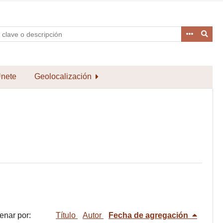
nete
Geolocalización
enar por:
Título
Autor
Fecha de agregación