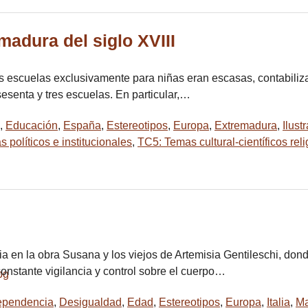
madura del siglo XVIII
 escuelas exclusivamente para niñas eran escasas, contabilizand
esenta y tres escuelas. En particular,…
,
Educación
,
España
,
Estereotipos
,
Europa
,
Extremadura
,
Ilust
 políticos e institucionales
,
TC5: Temas cultural-científicos rel
 en la obra Susana y los viejos de Artemisia Gentileschi, don
onstante vigilancia y control sobre el cuerpo…
pendencia
,
Desigualdad
,
Edad
,
Estereotipos
,
Europa
,
Italia
,
M