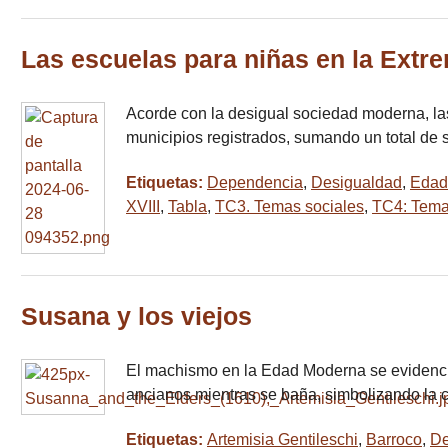
Las escuelas para niñas en la Extre
Acorde con la desigual sociedad moderna, las
municipios registrados, sumando un total de s
Etiquetas:
Dependencia
,
Desigualdad
,
Edad
XVIII
,
Tabla
,
TC3. Temas sociales
,
TC4: Temas
Susana y los viejos
El machismo en la Edad Moderna se evidencia
ancianos mientras se baña, simbolizando la c
Etiquetas:
Artemisia Gentileschi
,
Barroco
,
De