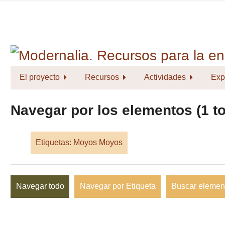
Saltar
al
contenido
principal
El proyecto
Recursos
Actividades
Exp
Navegar por los elementos (1 to
Etiquetas: Moyos Moyos
Navegar todo
Navegar por Etiqueta
Buscar elemen