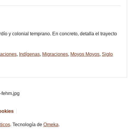
ío y colonial temprano. En concreto, detalla el trayecto
raciones
,
Indígenas
,
Migraciones
,
Moyos Moyos
,
Siglo
cookies
ticos
. Tecnología de
Omeka
.